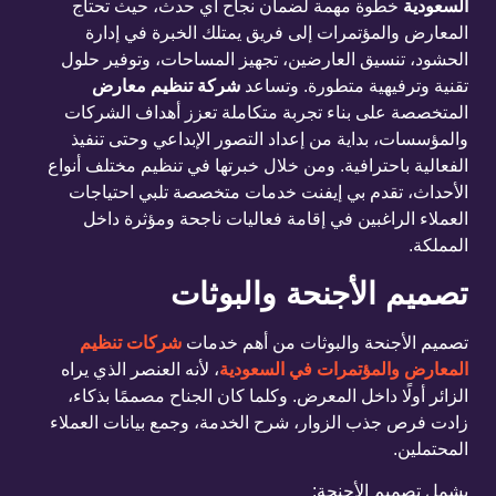
السعودية
خطوة مهمة لضمان نجاح أي حدث، حيث تحتاج
المعارض والمؤتمرات إلى فريق يمتلك الخبرة في إدارة
الحشود، تنسيق العارضين، تجهيز المساحات، وتوفير حلول
تقنية وترفيهية متطورة. وتساعد
شركة تنظيم معارض
المتخصصة على بناء تجربة متكاملة تعزز أهداف الشركات
والمؤسسات، بداية من إعداد التصور الإبداعي وحتى تنفيذ
الفعالية باحترافية. ومن خلال خبرتها في تنظيم مختلف أنواع
الأحداث، تقدم بي إيفنت خدمات متخصصة تلبي احتياجات
العملاء الراغبين في إقامة فعاليات ناجحة ومؤثرة داخل
المملكة.
تصميم الأجنحة والبوثات
تصميم الأجنحة والبوثات من أهم خدمات
شركات تنظيم
المعارض والمؤتمرات في السعودية
، لأنه العنصر الذي يراه
الزائر أولًا داخل المعرض. وكلما كان الجناح مصممًا بذكاء،
زادت فرص جذب الزوار، شرح الخدمة، وجمع بيانات العملاء
المحتملين.
يشمل تصميم الأجنحة: