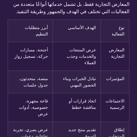
المعارض التجارية فقط، بل تشمل خدماتها أنواعًا متعددة من
الفعاليات التي تختلف في الهدف والجمهور وطريقة التنفيذ.
نوع
الهدف الأساسي
أبرز متطلبات
الفعالية
التنظيم
المعارض
عرض المنتجات
أجنحة، مسارات
التجارية
والخدمات وجذب
حركة، تسجيل زوار
العملاء
المؤتمرات
تبادل الخبرات وبناء
منصة، متحدثون،
الحضور المهني
جدول جلسات
الاجتماعات
اتخاذ قرارات أو
قاعة مجهزة،
الرسمية
مناقشة خطط
خصوصية، أدوات
عرض
إطلاق
تقديم منتج جديد
عرض بصري، تجربة
المنتجات
للسوق
تفاعلية، دعوات