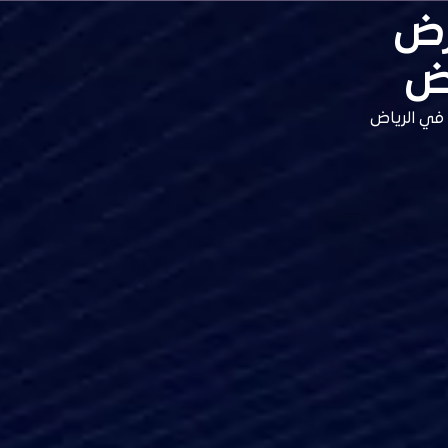
رض
اض
 في الرياض