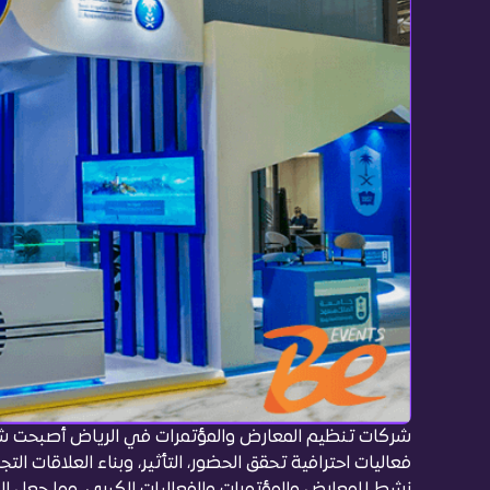
شركات تنظيم المعارض والمؤتمرات في الرياض أصبحت شري
فعاليات احترافية تحقق الحضور، التأثير، وبناء العلاقات ال
نشط للمعارض والمؤتمرات والفعاليات الكبرى، مما جعل 