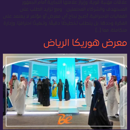
علاقات مهنية قوية، وإبراز علامتها التجارية أمام الجمهور
المستهدف والشركاء المحتملين. ومع تزايد الطلب على
الفعاليات الاحترافية، أصبح نجاح أي معرض أو مؤتمر لا يعتمد على
الفكرة وحدها، بل يتطلب تخطيطًا دقيقًا، وتنفيذًا احترافيًا، وإدارة
متكاملة، مما […]
معرض هوريكا الرياض