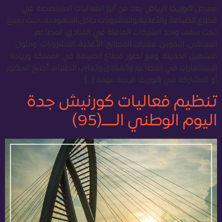
معرض هوريكا الرياض يعد من أبرز الفعاليات المتخصصة في
قطاع الضيافة والأغذية والمشروبات داخل السعودية، حيث يجمع
تحت سقف واحد الشركات العاملة في الفنادق، المطاعم،
المقاهي، التموين، معدات المطابخ، الأغذية، المشروبات، وحلول
التشغيل الحديثة. ومع تطور قطاع الضيافة في المملكة وزيادة
الاستثمارات في المطاعم والفنادق وتجارب الطعام، أصبح الحضور
أو المشاركة في هوريكا فرصة مهمة […]
تنظيم فعاليات كورنيش جدة
اليوم الوطني الــــ(95)