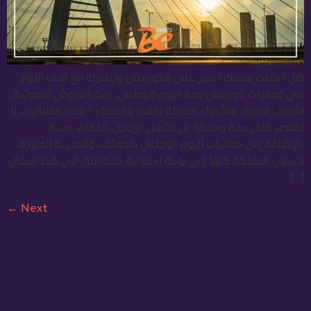
هل تخيلت نفسك تسير على الكورنيش وتشارك مع آلاف الزوار
في فعاليات كورنيش جدة اليوم الوطني، حيث العروض الضوئية،
الألعاب النارية، والأجواء المليئة بالفخر والانتماء؟ هذه الفعاليات لا
تقتصر على جدة وحدها، بل تشمل الرياض، الدمام، بريدة،
بالإضافة إلى فعاليات اليوم الوطني بالطائف، والمدينة المنورة،
لتتحول المملكة كلها إلى لوحة احتفالية متكاملة. في هذا المقال
[…]
←
Next