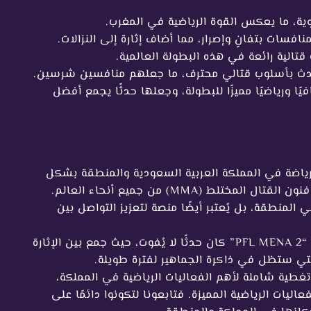
وية، ما يعكس القوة الرياضية في المغرب.
افسات بتفانٍ وإصرار، مما أضاف إثارة إلى النزالات.
 قتالية رائعة في هذه البطولة العالمية.
الحدث بأسلوب قتالي محترف، ما جعلهم منافسين شرسين.
ًا ورياضيًا مميزًا للبطولة، وجعلها حدثًا يجمع أفضل
زيز مكانة الرياضة في المملكة العربية السعودية والمنطقة بشكل
عام، وأصبح حدثًا بارزًا جذب اهتمام عشاق فنون القتال المختلط (MMA) من جميع أنحاء العالم.
لمنطقة، بل يُعتبر أيضًا منصة لتعزيز التواصل بين
إذا كنت من محبي الرياضة والمغامرة، فإن “PFL MENA 2” كان حدثًا لا يُفوت، حيث جمع بين الإثارة
لتي ستظل في ذاكرة الجماهير لفترة طويلة.
على تقديم تغطية شاملة لأهم الفعاليات الرياضية في المملكة،
ليات الرياضية المميزة. فتابعونا لتكونوا دائمًا على