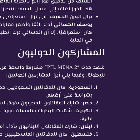
السيف
من تحقيق فوز رائع بالضربة القاضي
هذا الفوز أضاف إلى سجل السيف انتصارًا مه
نزال الوزن الخفيف
: في نزال استعراضي مم
يوسف الحساني
أداءً رائعًا وأظهر مهارا
كان استعراضيًا، إلا أن الحساني ترك انطباع
في الحلبة.
المشاركون الدوليون
شهد حدث “PFL MENA 2” مشارك
للبطولة. وفيما يلي أبرز المشاركين الدوليين:
السعودية
: كان للمقاتلين السعوديين حضو
بشراسة على أرضهم.
مصر
: شارك المقاتلون المصريون بقوة، لي
الكويت
: شهدت البطولة منافسات قوية من 
عالية.
لبنان
: شارك المقاتلون اللبنانيون بأداء است
فلسطين
: كان للمقاتلين الفلسطينيين ح