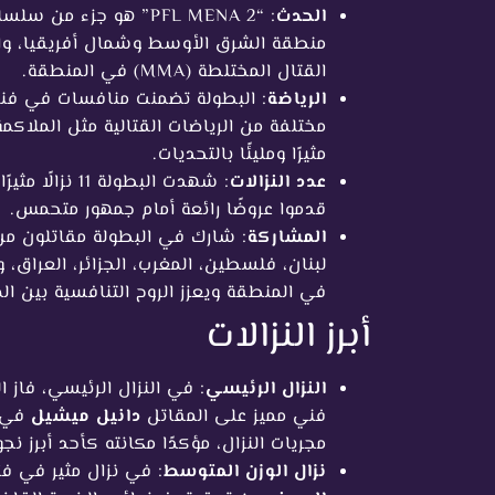
الحدث
منطقة الشرق الأوسط وشمال أفريقيا، وا
القتال المختلطة (MMA) في المنطقة.
الرياضة
مختلفة من الرياضات القتالية مثل الملاكم
مثيرًا ومليئًا بالتحديات.
عدد النزالات
: شهدت البطول
قدموا عروضًا رائعة أمام جمهور متحمس.
المشاركة
: شارك في البطولة مقاتلون من 
لبنان، فلسطين، المغرب، الجزائر، العراق، 
في المنطقة ويعزز الروح التنافسية بين الم
أبرز النزالات
النزال الرئيسي
: في النزال الرئيسي، فاز 
فني مميز على المقاتل
دانيل ميشيل
في ا
مجريات النزال، مؤكدًا مكانته كأحد أبرز نج
نزال الوزن المتوسط
: في نزال مثير في ف