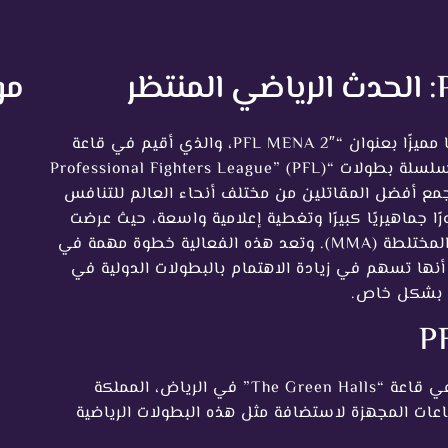
مو
في 4 يوليو 2025، استضافت الرياض حدثًا رياضيًا مميزًا بعنوان “PFL MENA 2″، والذي أقيم في قاعة
“The Green Halls”. يعتبر هذا الحدث جزءًا من سلسلة بطولات “Professional Fighters League” (PFL)
ع أفضل المقاتلين من مختلف أنحاء العالم للتنافس
 جماهيريًا كبيرًا وتغطية إعلامية واسعة، حيث عرضت
أبرز المواهب القتالية في رياضة الفنون القتالية المختلطة (MMA). وتعد هذه الفعالية خطوة مهمة في
 أنها تسهم في زيادة الاهتمام بالبطولات الدولية في
ة بشكل خاص.
: أقيمت فعاليات “PFL MENA 2” في قاعة “The Green Halls” في الرياض، المملكة
اعات المجهزة لاستضافة مثل هذه البطولات الرياضية