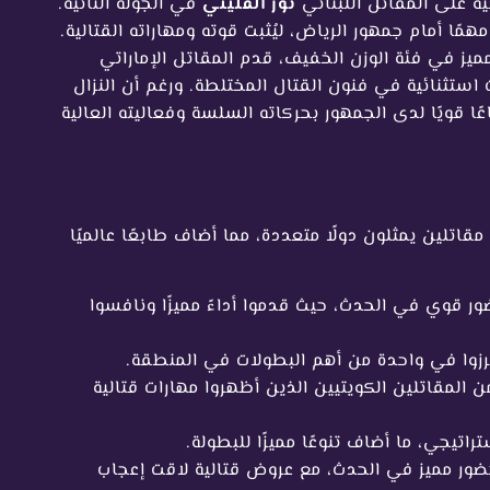
ة على المقاتل اللبناني
نور الفليتي
في الجولة الثانية.
مًا أمام جمهور الرياض، ليُثبت قوته ومهاراته القتالية.
يز في فئة الوزن الخفيف، قدم المقاتل الإماراتي
ت استثنائية في فنون القتال المختلطة. ورغم أن النزال
ًا قويًا لدى الجمهور بحركاته السلسة وفعاليته العالية
ة واسعة من مقاتلين يمثلون دولًا متعددة، مما أضاف طابعًا عالميًا
ر قوي في الحدث، حيث قدموا أداءً مميزًا ونافسوا
برزوا في واحدة من أهم البطولات في المنطقة.
المقاتلين الكويتيين الذين أظهروا مهارات قتالية
راتيجي، ما أضاف تنوعًا مميزًا للبطولة.
ضور مميز في الحدث، مع عروض قتالية لاقت إعجاب