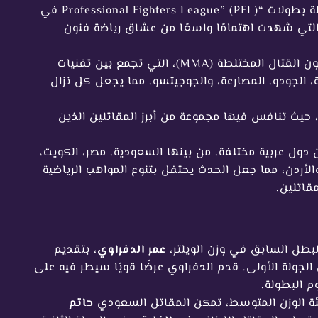
: “PFL MENA 2” هو جزء من سلسلة بطولات “Professional Fighters League” (PFL) في
لتي شهدت اهتمامًا واسعًا من عشاق رياضة فنون
: البطولة تضمنت منافسات في فنون القتال المختلطة (MMA)، التي تجمع بين تقنيات
ة، الجودو، المصارعة، والجوجيتسو، مما يجعل كل نزال
ة 11 نزالًا مثيرًا، حيث تنافس فيها مجموعة من أبرز المقاتلين الذين
دول عربية مختلفة، من بينها السعودية، مصر، الكويت،
والأردن، مما جعل الحدث يحتفل بتنوع المواهب الرياضية
قاتلين.
البطل السابق في وزن الويلتر،
عمر الدفراوي
، بتقديم
لجولة الأولى. قدم الدفراوي عرضًا قويًا سيطر فيه على
وم البطولة.
ئة الوزن المتوسط، تمكن المقاتل السعودي
حاتم