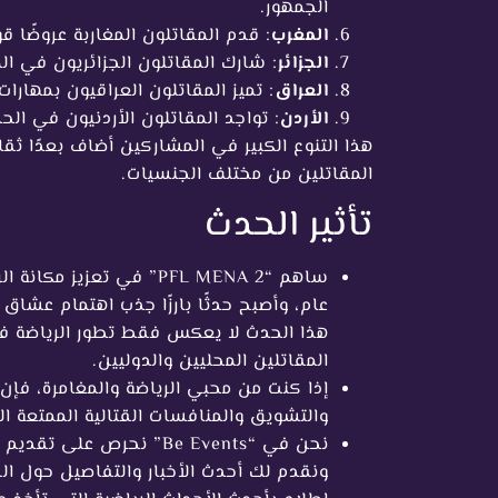
الجمهور.
المغرب
: قدم المقاتلون المغاربة عروضًا ق
الجزائر
: شارك المقاتلون الجزائريون في المن
العراق
: تميز المقاتلون العراقيون بمهارات
الأردن
: تواجد المقاتلون الأردنيون في 
هذا التنوع الكبير في المشاركين أضاف بعدًا ثقافي
المقاتلين من مختلف الجنسيات.
تأثير الحدث
ساهم “PFL MENA 2” في تع
هذا الحدث لا يعكس فقط تطور الرياضة في ا
المقاتلين المحليين والدوليين.
والتشويق والمنافسات القتالية الممتعة ا
نحن في “Be Events” نحرص 
ونقدم لك أحدث الأخبار والتفاصيل حول الفعا